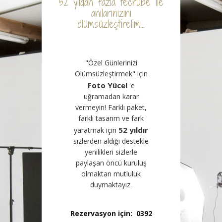
52 yıldan fazla tecrübe ile
anılarınızını
ölümsüzleştirelim...
"Özel Günlerinizi
Ölümsüzleştirmek" için
Foto Yücel
'e
uğramadan karar
vermeyin! Farklı paket,
farklı tasarım ve fark
52 yıldır
yaratmak için
sizlerden aldığı destekle
yenilikleri sizlerle
paylaşan öncü kuruluş
olmaktan mutluluk
duymaktayız.
Rezervasyon için:
0392