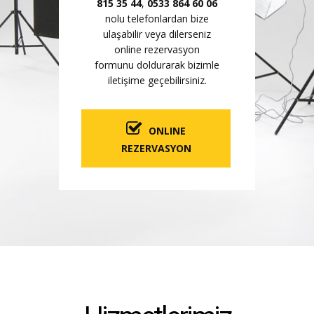
815 35 44
,
0533 864 60 06
nolu telefonlardan bize
ulaşabilir veya dilerseniz
online rezervasyon
formunu doldurarak bizimle
iletişime geçebilirsiniz.
ONLINE
REZERVASYON